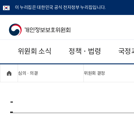
이 누리집은 대한민국 공식 전자정부 누리집입니다.
개
인
위원회 소식
정책 · 법령
국정
정
보
"접기,펼치기"
"접기,펼치기"
심의 · 의결
위원회 결정
보
호
-
위
원