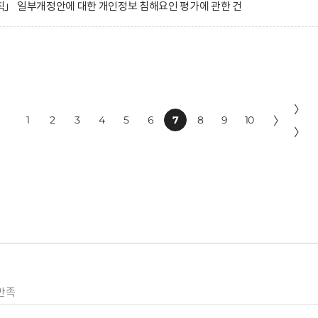
」 일부개정안에 대한 개인정보 침해요인 평가에 관한 건
〉
1
2
3
4
5
6
7
8
9
10
〉
〉
만족