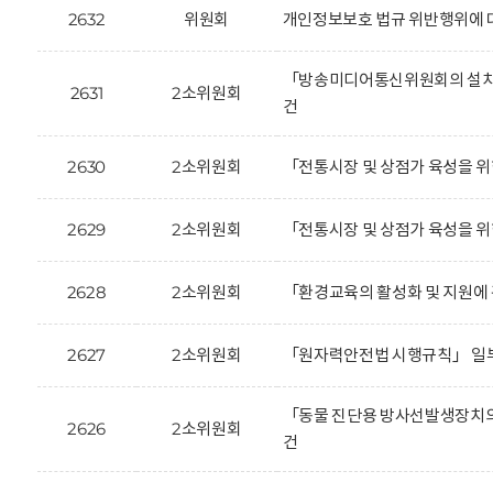
2632
위원회
개인정보보호 법규 위반행위에 대한
「방송미디어통신위원회의 설치 
2631
2소위원회
건
2630
2소위원회
「전통시장 및 상점가 육성을 위
2629
2소위원회
「전통시장 및 상점가 육성을 위
2628
2소위원회
「환경교육의 활성화 및 지원에 
2627
2소위원회
「원자력안전법 시행규칙」 일부
「동물 진단용 방사선발생장치의
2626
2소위원회
건