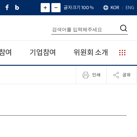
페
네
X
확
글자크기 100
%
KOR
ENG
언
화
화
이
이
(
대
어
면
면
스
버
트
수
확
축
북
블
위
대
통
소
치
검
로
터
합
색
그
)
검
색
참여
기업참여
위원회 소개
누
리
집
인쇄
공유
안
내