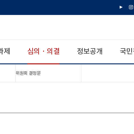
유
인
튜
스
브
타
그
램
과제
심의 · 의결
정보공개
국민
"접기,펼치기"
위원회 결정문