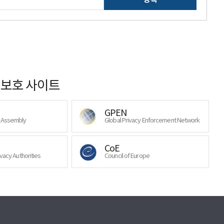
보호 사이트
GPEN
y Assembly
Global Privacy Enforcement Network
CoE
ivacy Authorities
Council of Europe