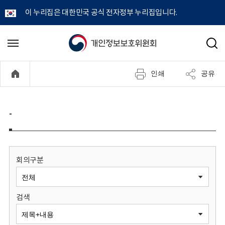
이 누리집은 대한민국 공식 전자정부 누리집입니다.
개
메
검
뉴
색
인
열
인쇄
공유
기
정
보
-
보
호
회의구분
위
검색
원