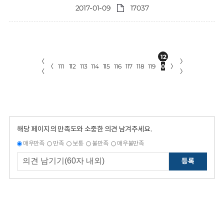
2017-01-09
17037
12
〈
〉
〈
111
112
113
114
115
116
117
118
119
0
〉
〈
〉
해당 페이지의 만족도와 소중한 의견 남겨주세요.
매우만족
만족
보통
불만족
매우불만족
등록