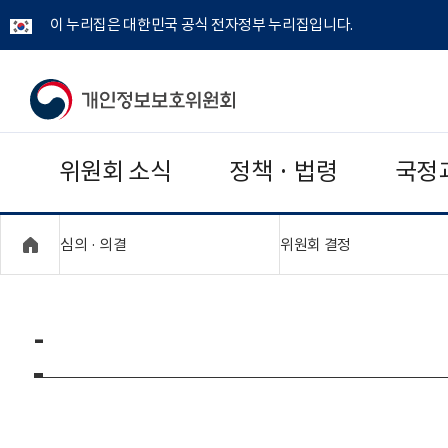
이 누리집은 대한민국 공식 전자정부 누리집입니다.
개
인
위원회 소식
정책 · 법령
국정
정
보
"접기,펼치기"
"접기,펼치기"
심의 · 의결
위원회 결정
보
호
-
위
원