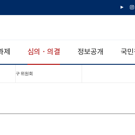
유
인
튜
스
브
타
그
램
과제
심의 · 의결
정보공개
국민
"접기,펼치기"
구 위원회