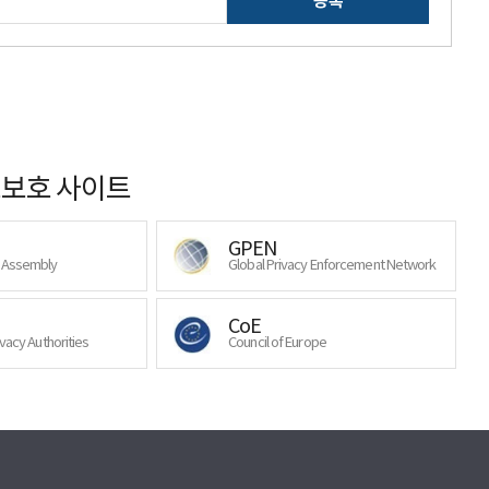
등록
보호 사이트
GPEN
y Assembly
Global Privacy Enforcement Network
CoE
ivacy Authorities
Council of Europe