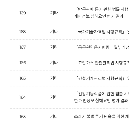
「방문판매 등에 관한 법률 시
169
기타
개인정보 침해요인 평가 결과
168
기타
「국가기술자격법 시행규칙」 일
167
기타
「공무원임용시험령」일부개정안
166
기타
「고압가스 안전관리법 시행규칙
165
기타
「건설기계관리법 시행규칙」 일
「건강기능식품에 관한 법률 시
164
기타
한 개인정보 침해요인 평가 결과
163
기타
쓰레기 불법 투기 단속을 위한 