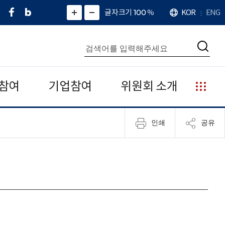
페
네
X
확
글자크기 100
%
KOR
ENG
언
화
화
이
이
(
대
어
면
면
스
버
트
수
확
축
북
블
위
대
통
소
치
검
로
터
합
색
그
)
검
색
참여
기업참여
위원회 소개
누
리
집
인쇄
공유
안
내