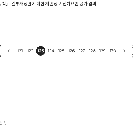
칙」 일부개정안에 대한 개인정보 침해요인 평가 결과
〈
〈
121
122
123
124
125
126
127
128
129
130
〉
〈
만족