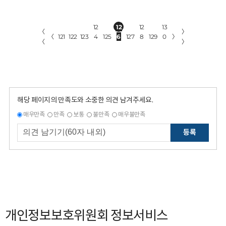
12
12
12
13
〈
〉
〈
121
122
123
4
125
6
127
8
129
0
〉
〈
〉
해당 페이지의 만족도와 소중한 의견 남겨주세요.
매우만족
만족
보통
불만족
매우불만족
등록
개인정보보호위원회 정보서비스