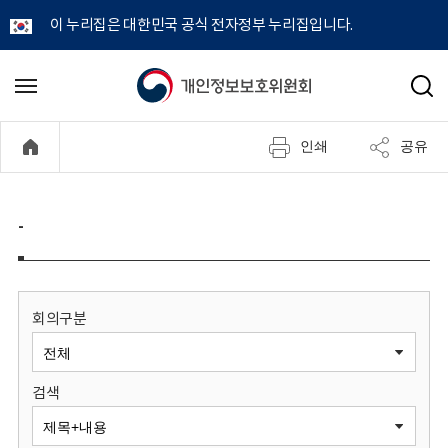
이 누리집은 대한민국 공식 전자정부 누리집입니다.
개
메
검
뉴
색
인
열
인쇄
공유
기
정
보
-
보
호
회의구분
위
검색
원