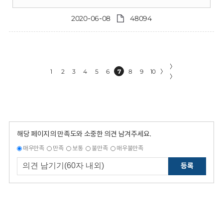
2020-06-08
48094
〉
1
2
3
4
5
6
7
8
9
10
〉
〉
해당 페이지의 만족도와 소중한 의견 남겨주세요.
매우만족
만족
보통
불만족
매우불만족
등록