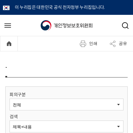
이 누리집은 대한민국 공식 전자정부 누리집입니다.
개
메
검
뉴
색
인
열
인쇄
공유
기
정
보
-
보
호
회의구분
위
검색
원