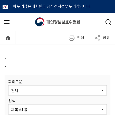
이 누리집은 대한민국 공식 전자정부 누리집입니다.
개
메
검
뉴
색
인
열
인쇄
공유
기
정
보
-
보
호
회의구분
위
검색
원