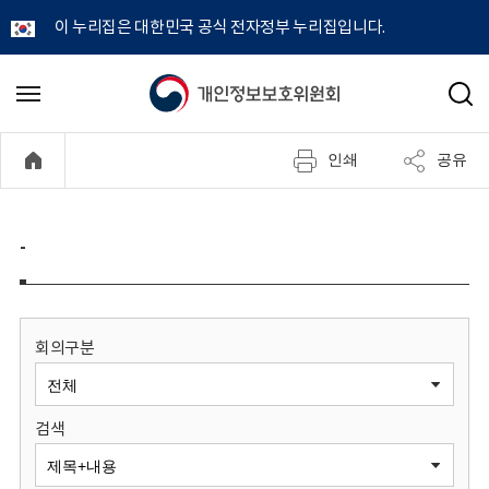
이 누리집은 대한민국 공식 전자정부 누리집입니다.
개
메
검
뉴
색
인
열
인쇄
공유
기
정
보
-
보
호
회의구분
위
검색
원