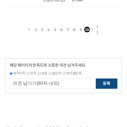
2020-05-25
67847
〉
1
2
3
4
5
6
7
8
9
10
〉
〉
해당 페이지의 만족도와 소중한 의견 남겨주세요.
매우만족
만족
보통
불만족
매우불만족
등록