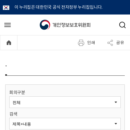
이 누리집은 대한민국 공식 전자정부 누리집입니다.
개
메
검
뉴
색
인
열
인쇄
공유
기
정
보
-
보
호
회의구분
위
검색
원