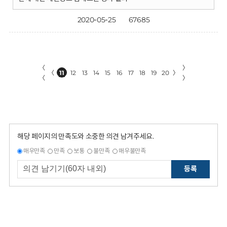
2020-05-25
67685
〈
〉
〈
11
12
13
14
15
16
17
18
19
20
〉
〈
〉
해당 페이지의 만족도와 소중한 의견 남겨주세요.
매우만족
만족
보통
불만족
매우불만족
등록