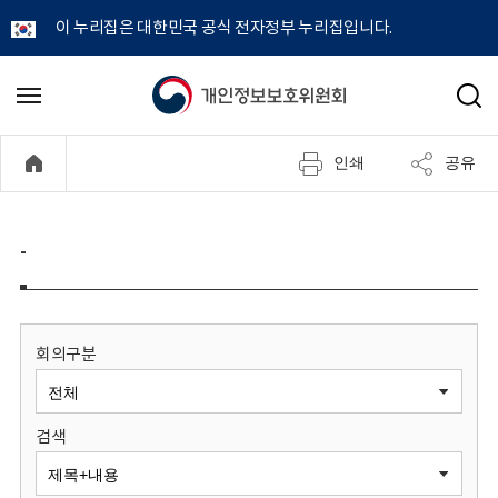
이 누리집은 대한민국 공식 전자정부 누리집입니다.
개
메
검
뉴
색
인
열
인쇄
공유
기
정
보
-
보
호
회의구분
위
검색
원