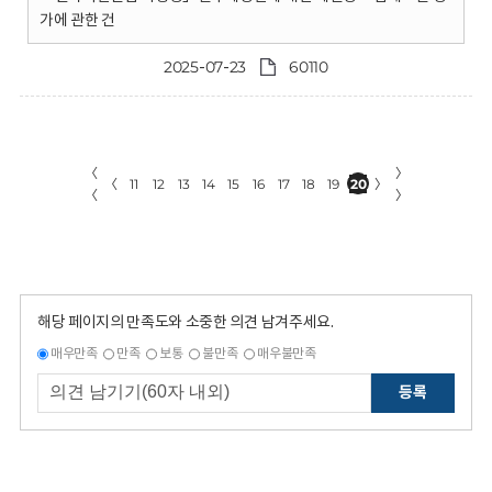
가에 관한 건
2025-07-23
60110
〈
〉
〈
11
12
13
14
15
16
17
18
19
20
〉
〈
〉
해당 페이지의 만족도와 소중한 의견 남겨주세요.
매우만족
만족
보통
불만족
매우불만족
등록