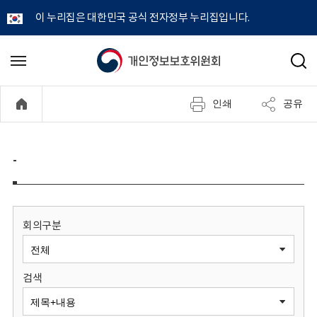
이 누리집은 대한민국 공식 전자정부 누리집입니다.
개
메
검
뉴
색
인
열
인쇄
공유
기
정
보
-
보
호
회의구분
위
검색
원