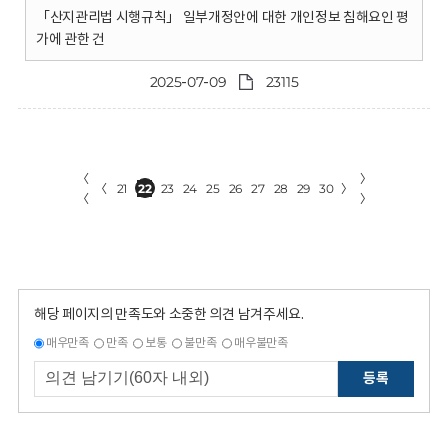
「산지관리법 시행규칙」 일부개정안에 대한 개인정보 침해요인 평
가에 관한 건
2025-07-09
23115
〈
〉
〈
21
22
23
24
25
26
27
28
29
30
〉
〈
〉
해당 페이지의 만족도와 소중한 의견 남겨주세요.
매우만족
만족
보통
불만족
매우불만족
등록