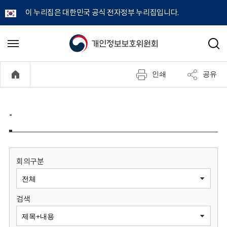
이 누리집은 대한민국 공식 전자정부 누리집입니다.
개
메
검
뉴
색
인
열
인쇄
공유
기
정
보
-
보
호
회의구분
위
검색
원