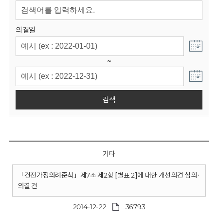
회
의결일
~
검색
기타
「건전가정의례준칙」제7조 제2항 [별표 2]에 대한 개선의견 심의·
의결 건
2014-12-22
36793