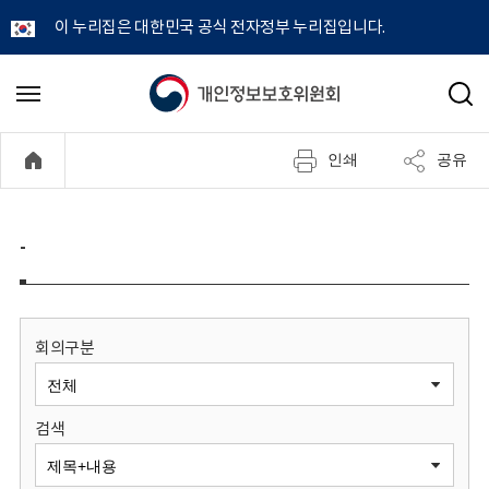
이 누리집은 대한민국 공식 전자정부 누리집입니다.
개
메
검
뉴
색
인
열
인쇄
공유
기
정
보
-
보
호
회의구분
위
검색
원