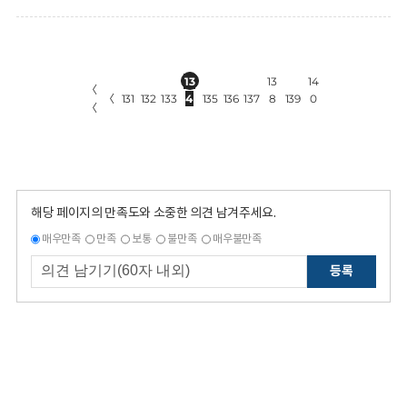
13
13
14
〈
〈
131
132
133
4
135
136
137
8
139
0
〈
해당 페이지의 만족도와 소중한 의견 남겨주세요.
매우만족
만족
보통
불만족
매우불만족
등록