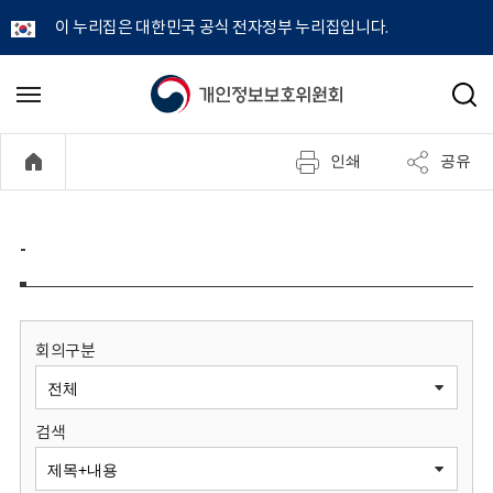
이 누리집은 대한민국 공식 전자정부 누리집입니다.
개
메
검
뉴
색
인
열
인쇄
공유
기
정
보
-
보
호
회의구분
위
검색
원