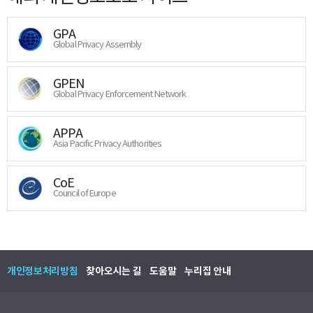
GPA
Global Privacy Assembly
GPEN
Global Privacy Enforcement Network
APPA
Asia Pacific Privacy Authorities
CoE
Council of Europe
개인정보처리방침
찾아오시는 길
도움말
누리집 안내