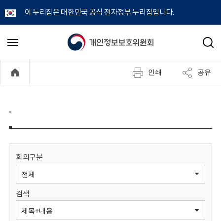
이 누리집은 대한민국 공식 전자정부 누리집입니다.
개
메
검
뉴
색
인
열
인쇄
공유
기
정
보
-
보
호
회의구분
위
검색
원