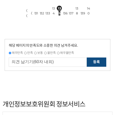
13
13
13
14
〈
〈
131
132
133
4
5
136
137
8
139
0
〈
해당 페이지의 만족도와 소중한 의견 남겨주세요.
매우만족
만족
보통
불만족
매우불만족
등록
개인정보보호위원회 정보서비스