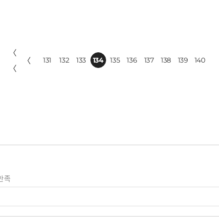
〈
〈
131
132
133
134
135
136
137
138
139
140
〈
만족