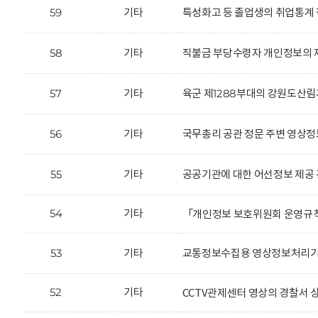
59
기타
특성화고 등 졸업생의 취업통계 
58
기타
직불금 부당수령자 개인정보의 제
57
기타
육군 제1288부대의 강원도산림
56
기타
국무총리 공관 정문 주변 영상정
55
기타
공공기관에 대한 어선정보 제공 
54
기타
「개인정보 보호위원회 운영규
53
기타
교통정보수집용 영상정보처리기기
52
기타
CCTV관제센터 영상의 경찰서 