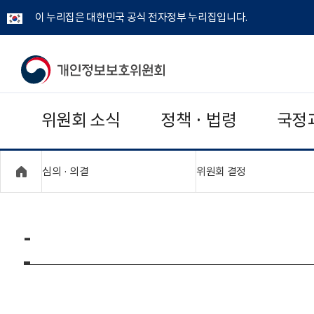
이 누리집은 대한민국 공식 전자정부 누리집입니다.
개
인
위원회 소식
정책 · 법령
국정
정
보
"접기,펼치기"
"접기,펼치기"
심의 · 의결
위원회 결정
보
호
-
위
원