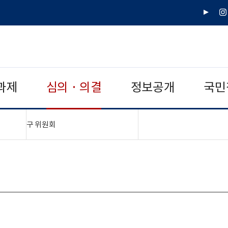
유
인
튜
스
브
타
그
램
과제
심의 · 의결
정보공개
국민
"접기,펼치기"
구 위원회