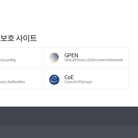
보호 사이트
GPEN
y Assembly
Global Privacy Enforcement Network
CoE
ivacy Authorities
Council of Europe