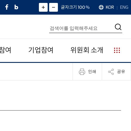
페
네
X
확
글자크기 100
%
KOR
ENG
언
화
화
이
이
(
대
어
면
면
스
버
트
수
확
축
북
블
위
대
통
소
치
검
로
터
합
색
그
)
검
색
참여
기업참여
위원회 소개
누
리
집
인쇄
공유
안
내