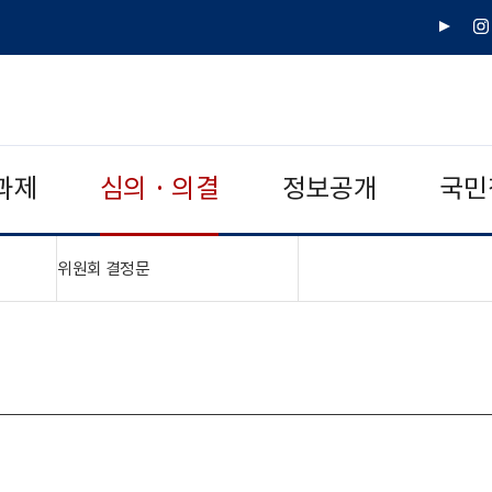
유
인
튜
스
브
타
그
램
과제
심의 · 의결
정보공개
국민
"접기,펼치기"
위원회 결정문