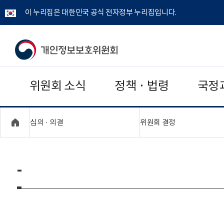
이 누리집은 대한민국 공식 전자정부 누리집입니다.
개
인
위원회 소식
정책 · 법령
국정
정
보
"접기,펼치기"
"접기,펼치기"
심의 · 의결
위원회 결정
보
호
-
위
원