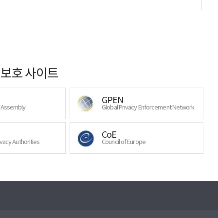
보호 사이트
GPEN
y Assembly
Global Privacy Enforcement Network
CoE
ivacy Authorities
Council of Europe