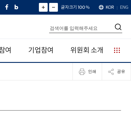
페
네
X
확
글자크기 100
%
KOR
ENG
언
화
화
이
이
(
대
어
면
면
스
버
트
수
확
축
북
블
위
대
통
소
치
검
로
터
합
색
그
)
검
색
참여
기업참여
위원회 소개
누
리
집
인쇄
공유
안
내