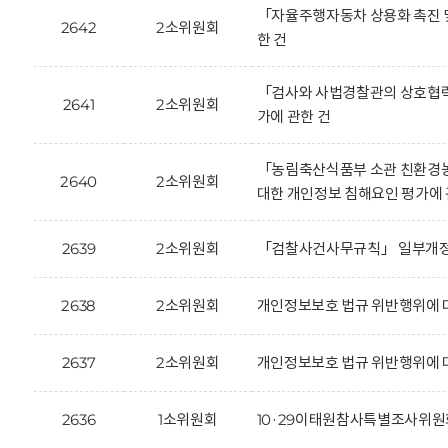
「자율주행자동차 상용화 촉진 및
2642
2소위원회
한 건
「검사와 사법경찰관의 상호협력
2641
2소위원회
가에 관한 건
「농림축산식품부 소관 친환경농
2640
2소위원회
대한 개인정보 침해요인 평가에 
2639
2소위원회
「검찰사건사무규칙」 일부개정안
2638
2소위원회
개인정보보호 법규 위반행위에 대한 
2637
2소위원회
개인정보보호 법규 위반행위에 대한
2636
1소위원회
10·29이태원참사특별조사위원회