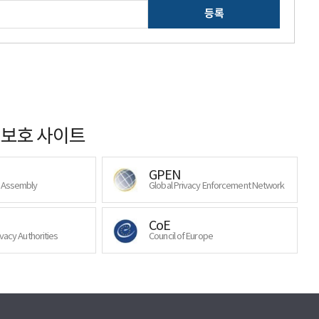
등록
보호 사이트
GPEN
y Assembly
Global Privacy Enforcement Network
CoE
ivacy Authorities
Council of Europe