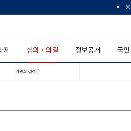
유
인
튜
스
브
타
그
램
과제
심의 · 의결
정보공개
국민
"접기,펼치기"
위원회 결정문