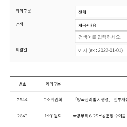
회
회의구분
검색
의결일
번호
회의구분
2644
2소위원회
「양곡관리법 시행령」 일부개정
2643
1소위원회
국방부의 6·25무공훈장 수여를