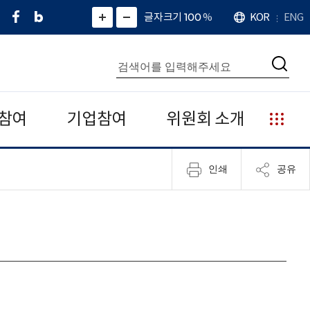
페
네
X
확
글자크기 100
%
KOR
ENG
언
화
화
이
이
(
대
어
면
면
스
버
트
수
확
축
북
블
위
대
통
소
치
검
로
터
합
색
그
)
검
색
참여
기업참여
위원회 소개
누
리
집
인쇄
공유
안
내