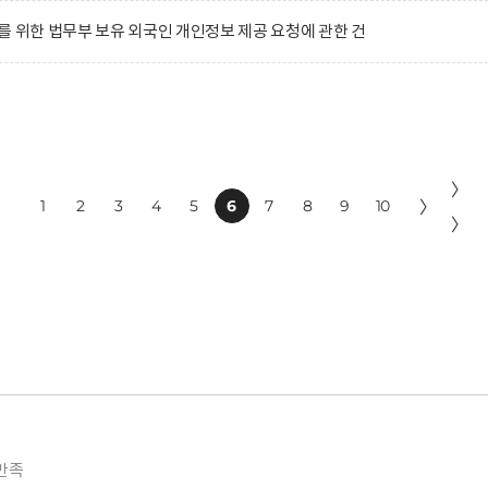
를 위한 법무부 보유 외국인 개인정보 제공 요청에 관한 건
〉
1
2
3
4
5
6
7
8
9
10
〉
〉
만족