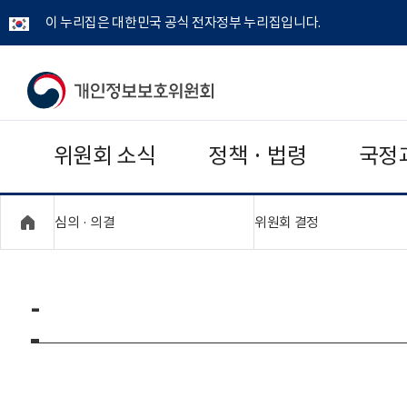
이 누리집은 대한민국 공식 전자정부 누리집입니다.
개
인
위원회 소식
정책 · 법령
국정
정
보
"접기,펼치기"
"접기,펼치기"
심의 · 의결
위원회 결정
보
호
-
위
원