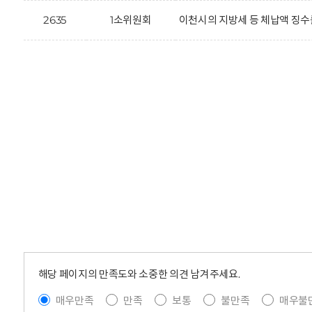
2635
1소위원회
이천시의 지방세 등 체납액 징수
해당 페이지의 만족도와 소중한 의견 남겨주세요.
매우만족
만족
보통
불만족
매우불