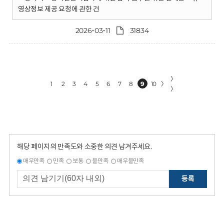
영상정보 제공 요청에 관한 건
2026-03-11
31834
〉
1
2
3
4
5
6
7
8
9
10
〉
〉
해당 페이지의 만족도와 소중한 의견 남겨주세요.
매우만족
만족
보통
불만족
매우불만족
등록