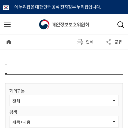
이 누리집은 대한민국 공식 전자정부 누리집입니다.
개
메
검
뉴
색
인
열
인쇄
공유
기
정
보
-
보
호
회의구분
위
검색
원