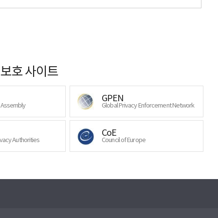
보호 사이트
GPEN
y Assembly
Global Privacy Enforcement Network
CoE
ivacy Authorities
Council of Europe