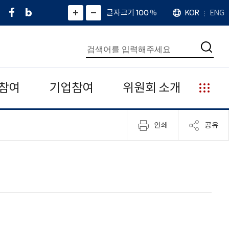
페
네
X
확
글자크기 100
%
KOR
ENG
언
화
화
이
이
(
대
어
면
면
스
버
트
수
확
축
북
블
위
대
통
소
치
검
로
터
합
색
그
)
검
색
참여
기업참여
위원회 소개
누
리
집
인쇄
공유
안
내