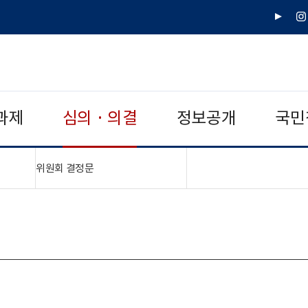
유
인
튜
스
브
타
그
램
과제
심의 · 의결
정보공개
국민
"접기,펼치기"
위원회 결정문