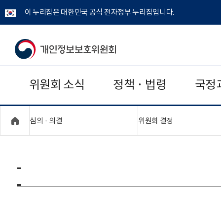
이 누리집은 대한민국 공식 전자정부 누리집입니다.
개
인
위원회 소식
정책 · 법령
국정
정
보
"접기,펼치기"
"접기,펼치기"
심의 · 의결
위원회 결정
보
호
-
위
원