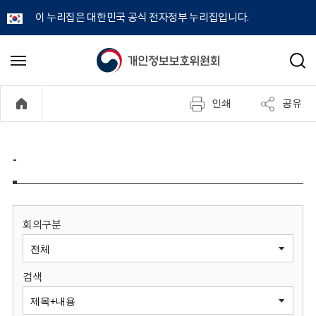
이 누리집은 대한민국 공식 전자정부 누리집입니다.
개
메
검
뉴
색
인
열
인쇄
공유
기
정
보
-
보
호
회의구분
위
검색
원