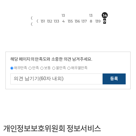
13
13
14
〈
〈
131
132
133
4
135
136
137
8
139
0
〈
해당 페이지의 만족도와 소중한 의견 남겨주세요.
매우만족
만족
보통
불만족
매우불만족
등록
개인정보보호위원회 정보서비스