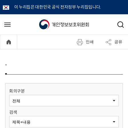
이 누리집은 대한민국 공식 전자정부 누리집입니다.
개
메
검
뉴
색
인
열
인쇄
공유
기
정
보
-
보
호
회의구분
위
검색
원