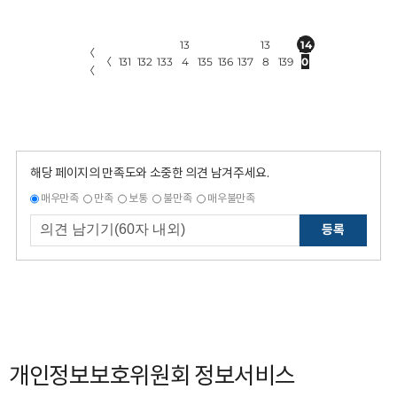
13
13
14
〈
〈
131
132
133
4
135
136
137
8
139
0
〈
해당 페이지의 만족도와 소중한 의견 남겨주세요.
매우만족
만족
보통
불만족
매우불만족
등록
개인정보보호위원회 정보서비스