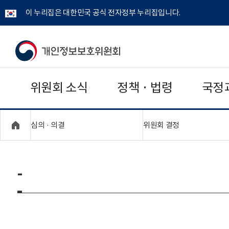
이 누리집은 대한민국 공식 전자정부 누리집입니다.
개
인
위원회 소식
정책 · 법령
국정
정
보
"접기,펼치기"
"접기,펼치기"
심의 · 의결
위원회 결정
보
호
-
위
원