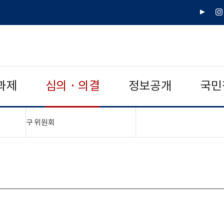
유
인
튜
스
브
타
그
램
과제
심의 · 의결
정보공개
국민
"접기,펼치기"
구 위원회