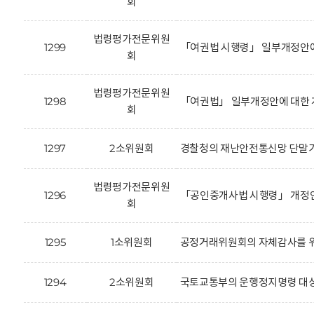
회
법령평가전문위원
1299
「여권법 시행령」 일부개정안에
회
법령평가전문위원
1298
「여권법」 일부개정안에 대한 
회
1297
2소위원회
경찰청의 재난안전통신망 단말기
법령평가전문위원
1296
「공인중개사법 시행령」 개정안(
회
1295
1소위원회
공정거래위원회의 자체감사를 위
1294
2소위원회
국토교통부의 운행정지명령 대상 