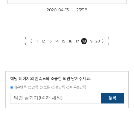
2020-04-13
23518
〈
〉
〈
11
12
13
14
15
16
17
18
19
20
〉
〈
〉
해당 페이지의 만족도와 소중한 의견 남겨주세요.
매우만족
만족
보통
불만족
매우불만족
등록