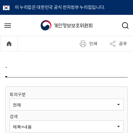
이 누리집은 대한민국 공식 전자정부 누리집입니다.
개
메
검
뉴
색
인
열
인쇄
공유
기
정
보
-
보
호
회의구분
위
검색
원