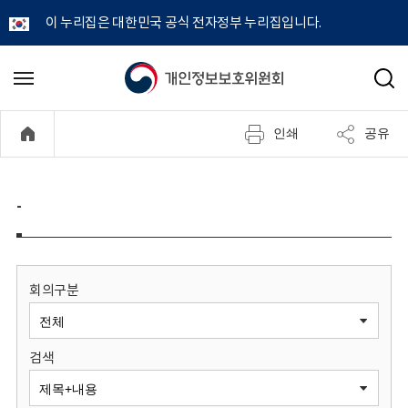
이 누리집은 대한민국 공식 전자정부 누리집입니다.
개
메
검
뉴
색
인
열
인쇄
공유
기
정
보
-
보
호
회의구분
위
검색
원