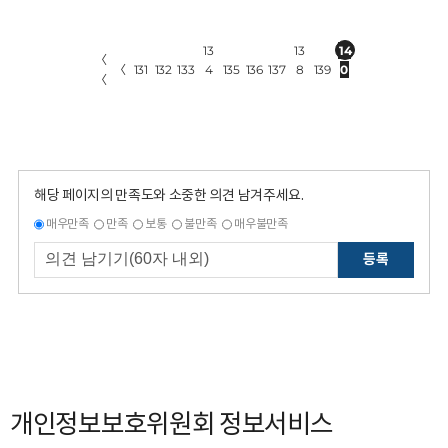
13
13
14
〈
〈
131
132
133
4
135
136
137
8
139
0
〈
해당 페이지의 만족도와 소중한 의견 남겨주세요.
매우만족
만족
보통
불만족
매우불만족
등록
개인정보보호위원회 정보서비스