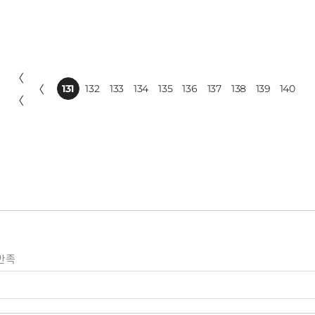
〈
〈
131
132
133
134
135
136
137
138
139
140
〈
만족