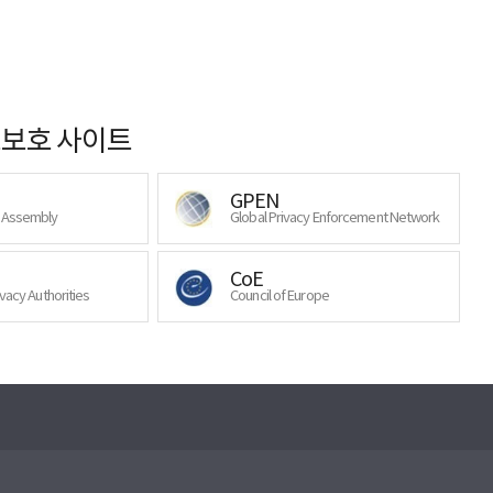
보호 사이트
GPEN
y Assembly
Global Privacy Enforcement Network
CoE
ivacy Authorities
Council of Europe