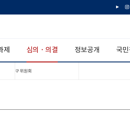
유
인
튜
스
브
타
그
램
과제
심의 · 의결
정보공개
국민
"접기,펼치기"
구 위원회