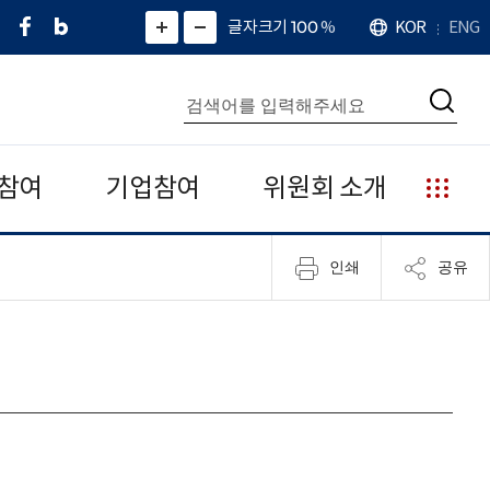
페
네
X
확
글자크기 100
%
KOR
ENG
언
화
화
이
이
(
대
어
면
면
스
버
트
수
확
축
북
블
위
대
통
소
치
검
로
터
합
색
그
)
검
색
참여
기업참여
위원회 소개
누
리
집
인쇄
공유
안
내