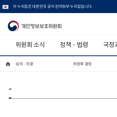
이 누리집은 대한민국 공식 전자정부 누리집입니다.
개
인
위원회 소식
정책 · 법령
국정
정
보
"접기,펼치기"
"접기,펼치기"
심의 · 의결
위원회 결정
보
호
-
위
원