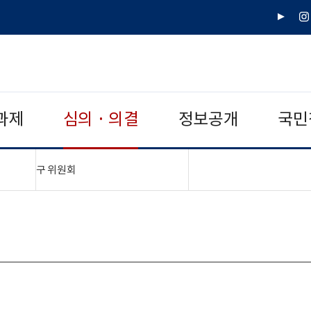
유
인
튜
스
브
타
그
램
과제
심의 · 의결
정보공개
국민
"접기,펼치기"
구 위원회