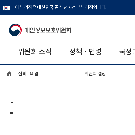
이 누리집은 대한민국 공식 전자정부 누리집입니다.
개
인
위원회 소식
정책 · 법령
국정
정
보
"접기,펼치기"
"접기,펼치기"
심의 · 의결
위원회 결정
보
호
-
위
원