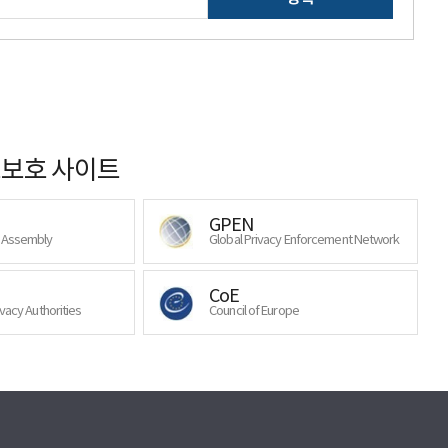
보호 사이트
GPEN
y Assembly
Global Privacy Enforcement Network
CoE
ivacy Authorities
Council of Europe