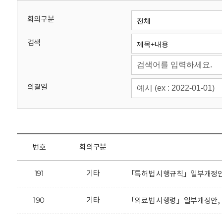
회
회의구분
검색
의결일
번호
회의구분
191
기타
「특허법 시행규칙」일부개정안에
190
기타
「의료법 시행령」일부개정안, 