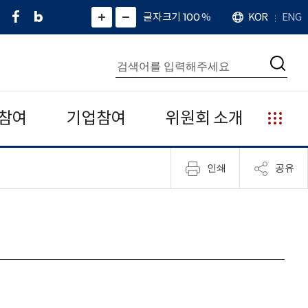
페
네
X
확
글자크기 100
%
KOR
ENG
언
화
화
이
이
(
대
어
면
면
스
버
트
수
확
축
북
블
위
대
통
소
치
검
로
터
합
색
그
)
검
색
참여
기업참여
위원회 소개
누
리
집
인쇄
공유
안
내