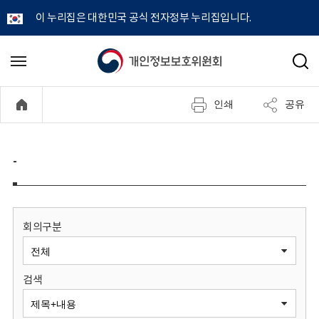
이 누리집은 대한민국 공식 전자정부 누리집입니다.
개
메
검
뉴
색
인
열
인쇄
공유
기
정
보
-
보
호
회의구분
위
검색
원