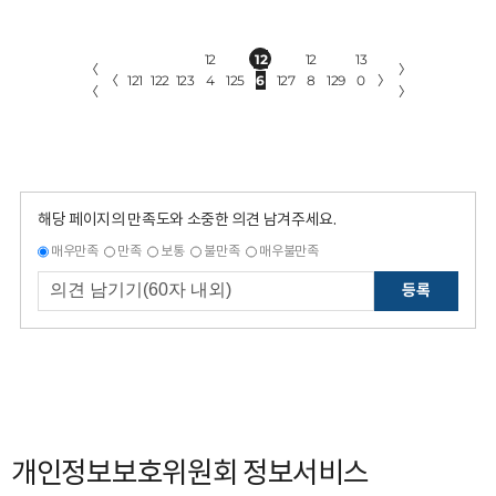
12
12
12
13
〈
〉
〈
121
122
123
4
125
6
127
8
129
0
〉
〈
〉
해당 페이지의 만족도와 소중한 의견 남겨주세요.
매우만족
만족
보통
불만족
매우불만족
등록
개인정보보호위원회 정보서비스