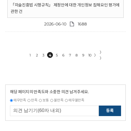
「미술진흥법 시행규칙」 제정안에 대한 개인정보 침해요인 평가에
관한 건
2026-06-10
1688
〉
1
2
3
4
5
6
7
8
9
10
〉
〉
해당 페이지의 만족도와 소중한 의견 남겨주세요.
매우만족
만족
보통
불만족
매우불만족
등록