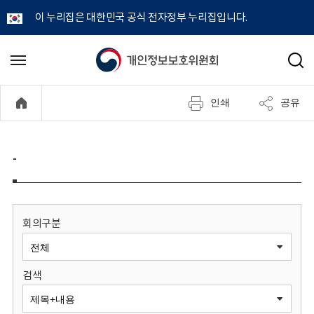
이 누리집은 대한민국 공식 전자정부 누리집입니다.
개
메
검
뉴
색
인
열
인쇄
공유
기
정
보
-
보
호
회의구분
위
검색
원