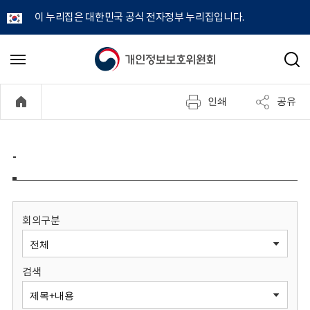
이 누리집은 대한민국 공식 전자정부 누리집입니다.
개
메
검
뉴
색
인
열
인쇄
공유
기
정
보
-
보
호
회의구분
위
검색
원