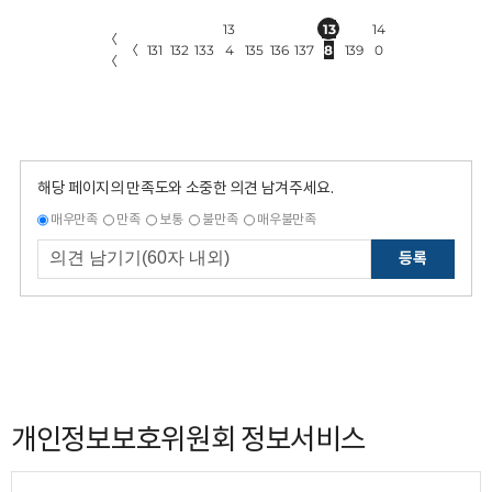
13
13
14
〈
〈
131
132
133
4
135
136
137
8
139
0
〈
해당 페이지의 만족도와 소중한 의견 남겨주세요.
매우만족
만족
보통
불만족
매우불만족
등록
개인정보보호위원회 정보서비스