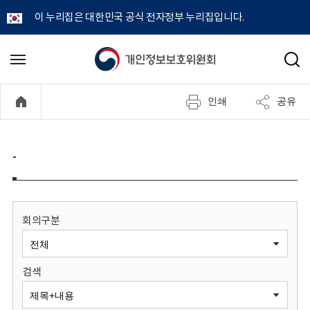
이 누리집은 대한민국 공식 전자정부 누리집입니다.
개
메
검
뉴
색
인
열
인쇄
공유
기
정
보
-
보
호
회의구분
위
검색
원