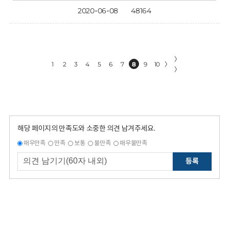
2020-06-08
48164
〉
1
2
3
4
5
6
7
8
9
10
〉
〉
해당 페이지의 만족도와 소중한 의견 남겨주세요.
매우만족
만족
보통
불만족
매우불만족
등록