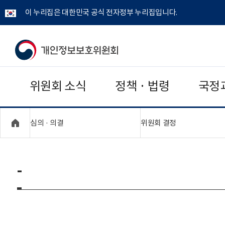
이 누리집은 대한민국 공식 전자정부 누리집입니다.
개
인
위원회 소식
정책 · 법령
국정
정
보
"접기,펼치기"
"접기,펼치기"
심의 · 의결
위원회 결정
보
호
-
위
원