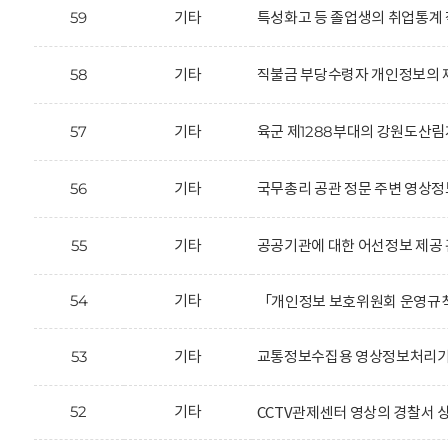
59
기타
특성화고 등 졸업생의 취업통계 
58
기타
직불금 부당수령자 개인정보의 제
57
기타
육군 제1288부대의 강원도산림
56
기타
국무총리 공관 정문 주변 영상정
55
기타
공공기관에 대한 어선정보 제공 
54
기타
「개인정보 보호위원회 운영규
53
기타
교통정보수집용 영상정보처리기기
52
기타
CCTV관제센터 영상의 경찰서 