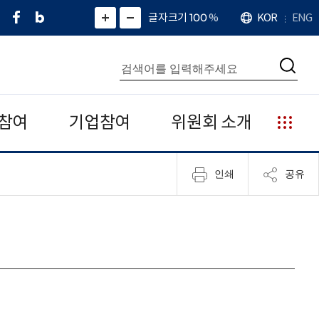
페
네
X
확
글자크기 100
%
KOR
ENG
언
화
화
이
이
(
대
어
면
면
스
버
트
수
확
축
북
블
위
대
통
소
치
검
로
터
합
색
그
)
검
색
참여
기업참여
위원회 소개
누
리
집
인쇄
공유
안
내