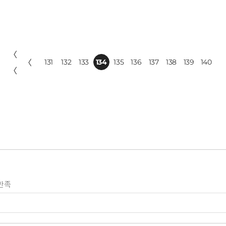
〈
〈
131
132
133
134
135
136
137
138
139
140
〈
만족