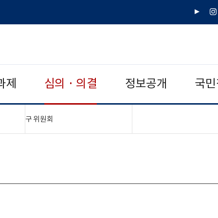
유
인
튜
스
브
타
그
램
과제
심의 · 의결
정보공개
국민
"접기,펼치기"
구 위원회