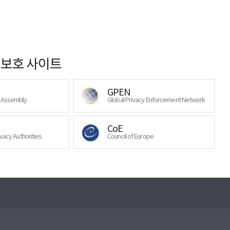
보호 사이트
GPEN
y Assembly
Global Privacy Enforcement Network
CoE
ivacy Authorities
Council of Europe