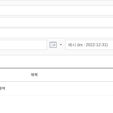
~
제목
내역