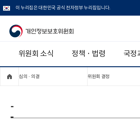
이 누리집은 대한민국 공식 전자정부 누리집입니다.
개
인
위원회 소식
정책 · 법령
국정
정
보
"접기,펼치기"
"접기,펼치기"
심의 · 의결
위원회 결정
보
호
-
위
원