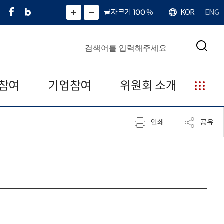
페
네
X
확
글자크기 100
%
KOR
ENG
언
화
화
이
이
(
대
어
면
면
스
버
트
수
확
축
북
블
위
대
통
소
치
검
로
터
합
색
그
)
검
색
참여
기업참여
위원회 소개
누
리
집
인쇄
공유
안
내