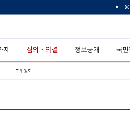
유
인
튜
스
브
타
그
램
과제
심의 · 의결
정보공개
국민
"접기,펼치기"
구 위원회