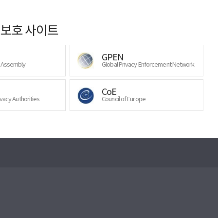
보호 사이트
GPEN
y Assembly
Global Privacy Enforcement Network
CoE
ivacy Authorities
Council of Europe