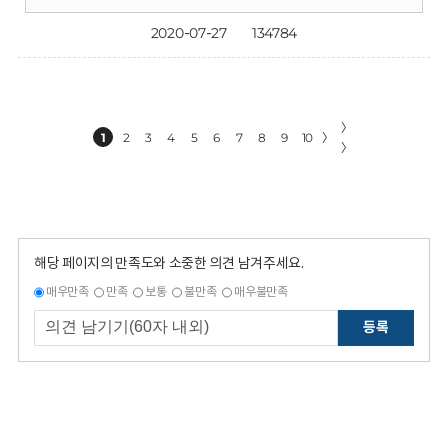
2020-07-27
134784
〉
1
2
3
4
5
6
7
8
9
10
〉
〉
해당 페이지의 만족도와 소중한 의견 남겨주세요.
매우만족
만족
보통
불만족
매우불만족
등록