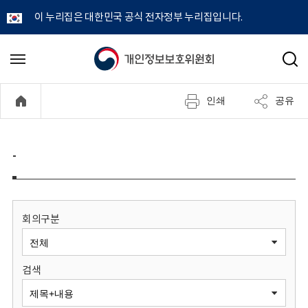
이 누리집은 대한민국 공식 전자정부 누리집입니다.
개
메
검
뉴
색
인
열
인쇄
공유
기
정
보
-
보
호
회의구분
위
검색
원