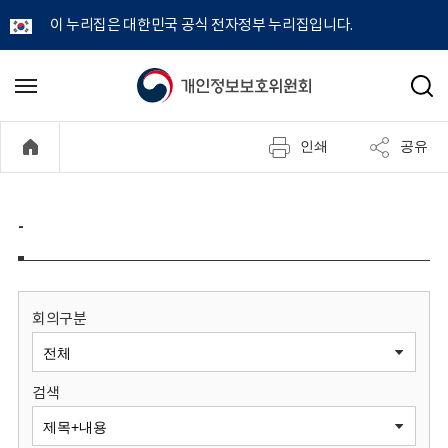
이 누리집은 대한민국 공식 전자정부 누리집입니다.
개
메
검
뉴
색
인
열
인쇄
공유
기
정
보
-
보
호
회의구분
위
검색
원