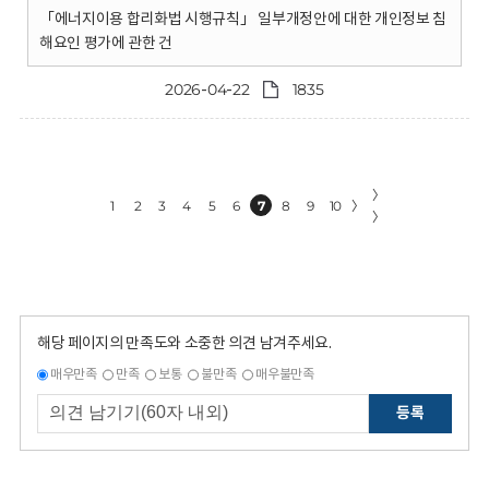
「에너지이용 합리화법 시행규칙」 일부개정안에 대한 개인정보 침
해요인 평가에 관한 건
2026-04-22
1835
〉
1
2
3
4
5
6
7
8
9
10
〉
〉
해당 페이지의 만족도와 소중한 의견 남겨주세요.
매우만족
만족
보통
불만족
매우불만족
등록