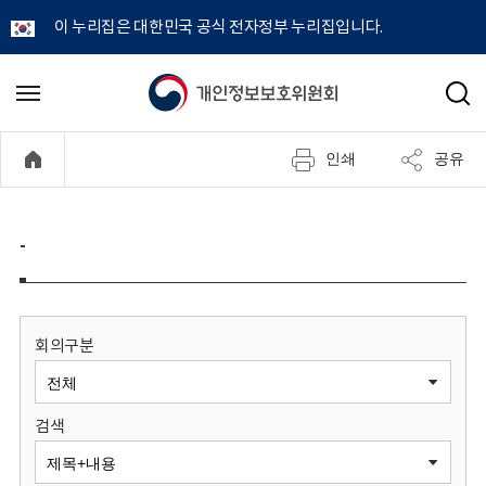
이 누리집은 대한민국 공식 전자정부 누리집입니다.
개
메
검
뉴
색
인
열
인쇄
공유
기
정
보
-
보
호
회의구분
위
검색
원