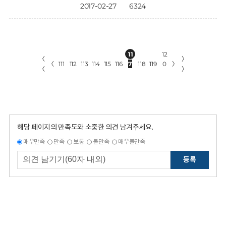
2017-02-27
6324
11
12
〈
〉
〈
111
112
113
114
115
116
7
118
119
0
〉
〈
〉
해당 페이지의 만족도와 소중한 의견 남겨주세요.
매우만족
만족
보통
불만족
매우불만족
등록