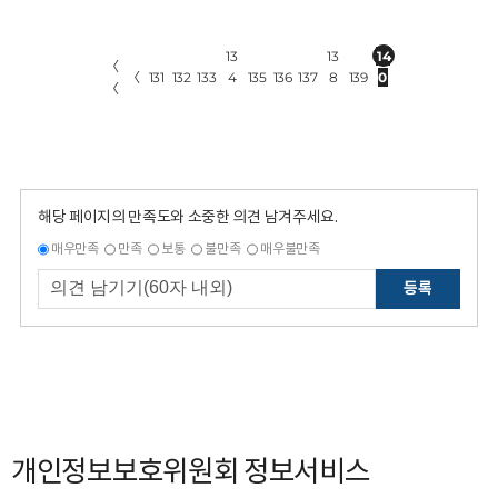
13
13
14
〈
〈
131
132
133
4
135
136
137
8
139
0
〈
해당 페이지의 만족도와 소중한 의견 남겨주세요.
매우만족
만족
보통
불만족
매우불만족
등록
개인정보보호위원회 정보서비스