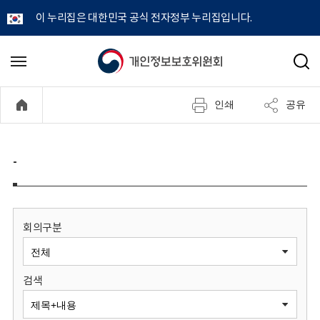
이 누리집은 대한민국 공식 전자정부 누리집입니다.
개
메
검
뉴
색
인
열
인쇄
공유
기
정
보
-
보
호
회의구분
위
검색
원