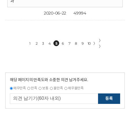
과
2020-06-22
49994
〉
1
2
3
4
5
6
7
8
9
10
〉
〉
해당 페이지의 만족도와 소중한 의견 남겨주세요.
매우만족
만족
보통
불만족
매우불만족
등록