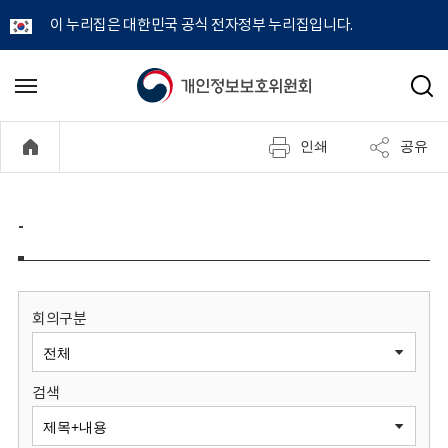
이 누리집은 대한민국 공식 전자정부 누리집입니다.
개
메
검
뉴
색
인
열
인쇄
공유
기
정
보
-
보
호
회의구분
위
검색
원