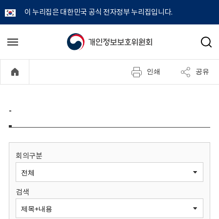
이 누리집은 대한민국 공식 전자정부 누리집입니다.
개
메
검
뉴
색
인
열
인쇄
공유
기
정
보
-
보
호
회의구분
위
검색
원