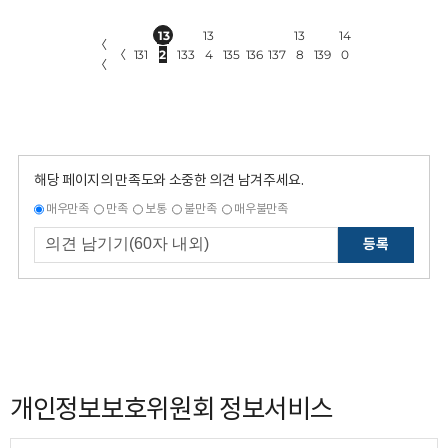
13
13
13
14
〈
〈
131
2
133
4
135
136
137
8
139
0
〈
해당 페이지의 만족도와 소중한 의견 남겨주세요.
매우만족
만족
보통
불만족
매우불만족
등록
개인정보보호위원회 정보서비스