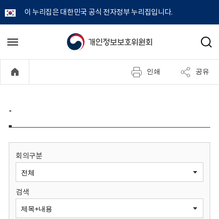
이 누리집은 대한민국 공식 전자정부 누리집입니다.
개
메
검
뉴
색
인
열
인쇄
공유
기
정
보
-
보
호
회의구분
위
검색
원