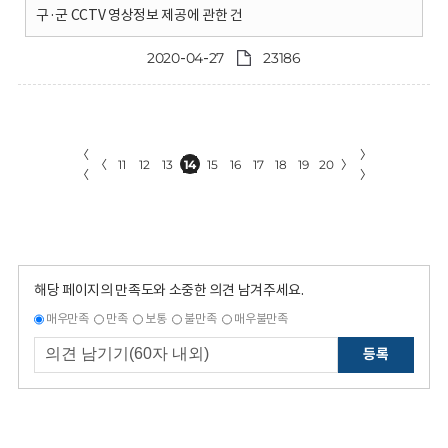
구·군 CCTV 영상정보 제공에 관한 건
2020-04-27
23186
〈
〉
〈
11
12
13
14
15
16
17
18
19
20
〉
〈
〉
해당 페이지의 만족도와 소중한 의견 남겨주세요.
매우만족
만족
보통
불만족
매우불만족
등록