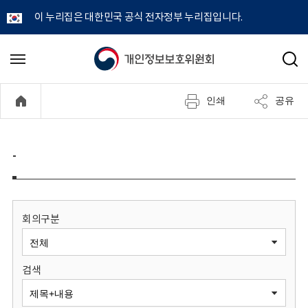
이 누리집은 대한민국 공식 전자정부 누리집입니다.
개
메
검
뉴
색
인
열
인쇄
공유
기
정
보
-
보
호
회의구분
위
검색
원