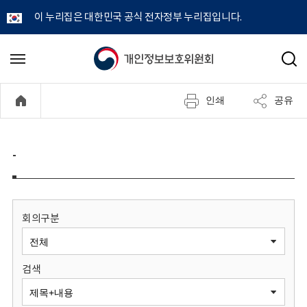
이 누리집은 대한민국 공식 전자정부 누리집입니다.
개
메
검
뉴
색
인
열
인쇄
공유
기
정
보
-
보
호
회의구분
위
검색
원