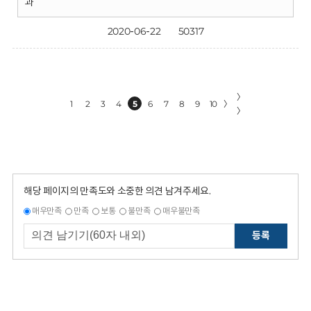
과
2020-06-22
50317
〉
1
2
3
4
5
6
7
8
9
10
〉
〉
해당 페이지의 만족도와 소중한 의견 남겨주세요.
매우만족
만족
보통
불만족
매우불만족
등록