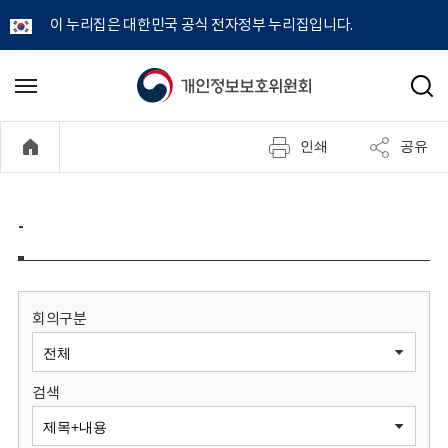
이 누리집은 대한민국 공식 전자정부 누리집입니다.
개
메
검
뉴
색
인
열
인쇄
공유
기
정
보
-
보
호
회의구분
위
검색
원