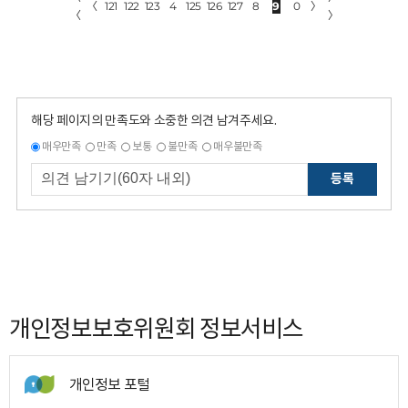
〈
121
122
123
4
125
126
127
8
9
0
〉
〈
〉
해당 페이지의 만족도와 소중한 의견 남겨주세요.
매우만족
만족
보통
불만족
매우불만족
등록
개인정보보호위원회 정보서비스
개인정보 포털