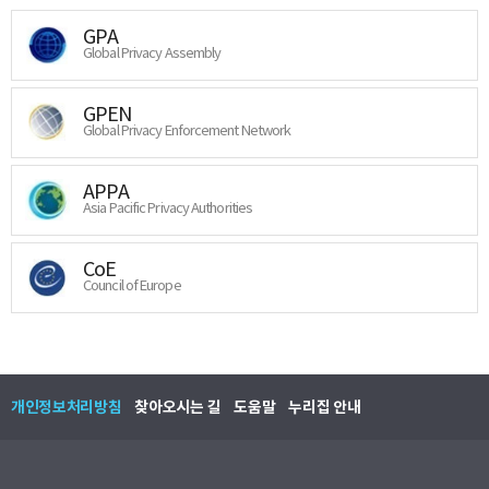
GPA
Global Privacy Assembly
GPEN
Global Privacy Enforcement Network
APPA
Asia Pacific Privacy Authorities
CoE
Council of Europe
개인정보처리방침
찾아오시는 길
도움말
누리집 안내