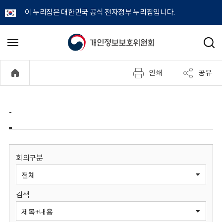
이 누리집은 대한민국 공식 전자정부 누리집입니다.
개
메
검
뉴
색
인
열
인쇄
공유
기
정
보
-
보
호
회의구분
위
검색
원