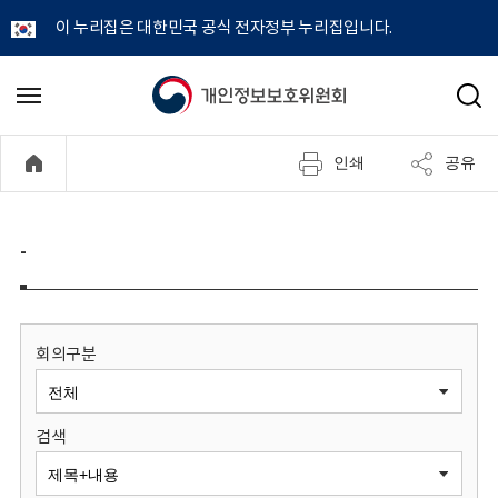
이 누리집은 대한민국 공식 전자정부 누리집입니다.
개
메
검
뉴
색
인
열
인쇄
공유
기
정
보
-
보
호
회의구분
위
검색
원