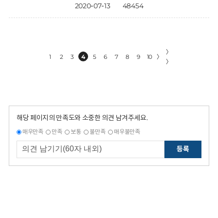
2020-07-13
48454
〉
1
2
3
4
5
6
7
8
9
10
〉
〉
해당 페이지의 만족도와 소중한 의견 남겨주세요.
매우만족
만족
보통
불만족
매우불만족
등록