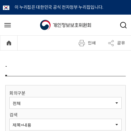
이 누리집은 대한민국 공식 전자정부 누리집입니다.
개
메
검
뉴
색
인
열
인쇄
공유
기
정
보
-
보
호
회의구분
위
검색
원