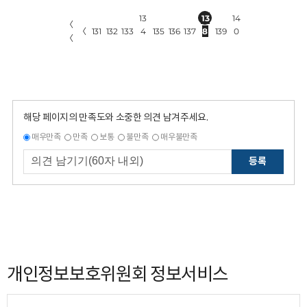
13
13
14
〈
〈
131
132
133
4
135
136
137
8
139
0
〈
해당 페이지의 만족도와 소중한 의견 남겨주세요.
매우만족
만족
보통
불만족
매우불만족
등록
개인정보보호위원회 정보서비스