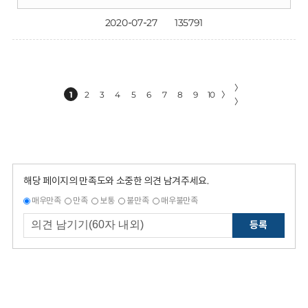
2020-07-27
135791
〉
1
2
3
4
5
6
7
8
9
10
〉
〉
해당 페이지의 만족도와 소중한 의견 남겨주세요.
매우만족
만족
보통
불만족
매우불만족
등록