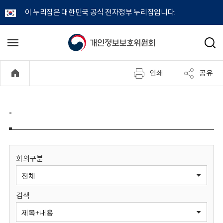
이 누리집은 대한민국 공식 전자정부 누리집입니다.
개
메
검
뉴
색
인
열
인쇄
공유
기
정
보
-
보
호
회의구분
위
검색
원