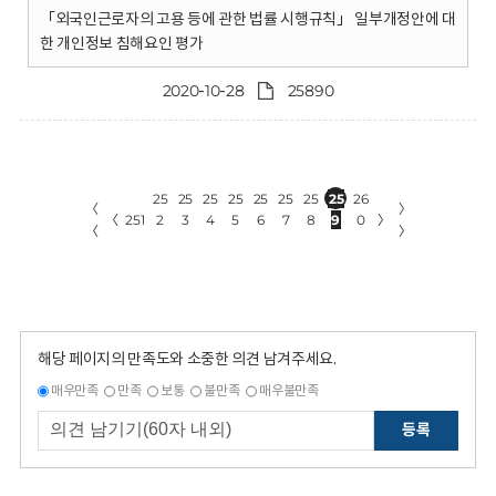
「외국인근로자의 고용 등에 관한 법률 시행규칙」 일부개정안에 대
한 개인정보 침해요인 평가
2020-10-28
25890
25
25
25
25
25
25
25
25
26
〈
〉
〈
251
2
3
4
5
6
7
8
9
0
〉
〈
〉
해당 페이지의 만족도와 소중한 의견 남겨주세요.
매우만족
만족
보통
불만족
매우불만족
등록