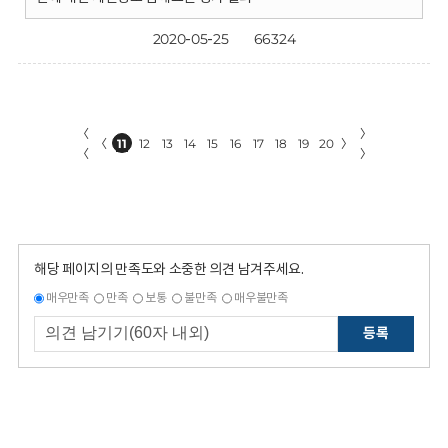
2020-05-25
66324
〈
〉
〈
11
12
13
14
15
16
17
18
19
20
〉
〈
〉
해당 페이지의 만족도와 소중한 의견 남겨주세요.
매우만족
만족
보통
불만족
매우불만족
등록