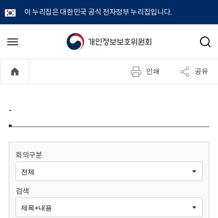
이 누리집은 대한민국 공식 전자정부 누리집입니다.
개
메
검
뉴
색
인
열
인쇄
공유
기
정
보
-
보
호
회의구분
위
검색
원