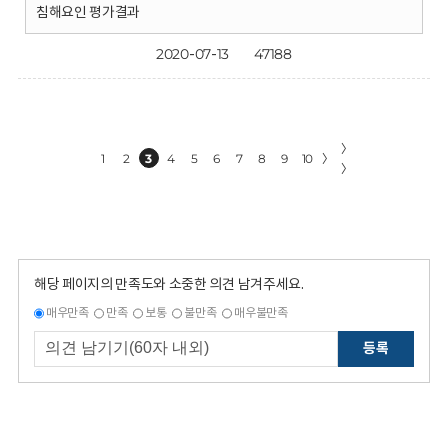
침해요인 평가결과
2020-07-13
47188
〉
1
2
3
4
5
6
7
8
9
10
〉
〉
해당 페이지의 만족도와 소중한 의견 남겨주세요.
매우만족
만족
보통
불만족
매우불만족
등록