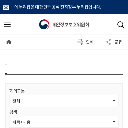
이 누리집은 대한민국 공식 전자정부 누리집입니다.
개
메
검
뉴
색
인
열
인쇄
공유
기
정
보
-
보
호
회의구분
위
검색
원