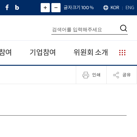
페
네
X
확
글자크기 100
%
KOR
ENG
언
화
화
이
이
(
대
어
면
면
스
버
트
수
확
축
북
블
위
대
통
소
치
검
로
터
합
색
그
)
검
색
참여
기업참여
위원회 소개
누
리
집
인쇄
공유
안
내