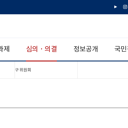
유
인
튜
스
브
타
그
램
과제
심의 · 의결
정보공개
국민
"접기,펼치기"
구 위원회