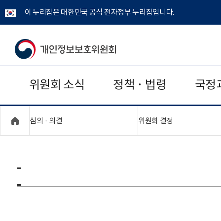
이 누리집은 대한민국 공식 전자정부 누리집입니다.
개
인
위원회 소식
정책 · 법령
국정
정
보
"접기,펼치기"
"접기,펼치기"
심의 · 의결
위원회 결정
보
호
-
위
원