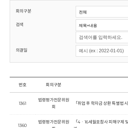
회
회의구분
검색
의결일
번호
회의구분
법령평가전문위원
1361
「취업 후 학자금 상환 특별법
회
법령평가전문위원
「4ㆍ16세월호참사 피해구제 및
1360