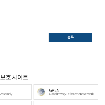
등록
보호 사이트
GPEN
y Assembly
Global Privacy Enforcement Network